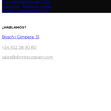
Copyright Dinntecospain 2024
Aviso legal
|
Política de cookies
Diseño y programación Qu24
¿HABLAMOS?
Bosch i Gimpera, 31
+34 932 38 90 80
sales@dinntecospain.com