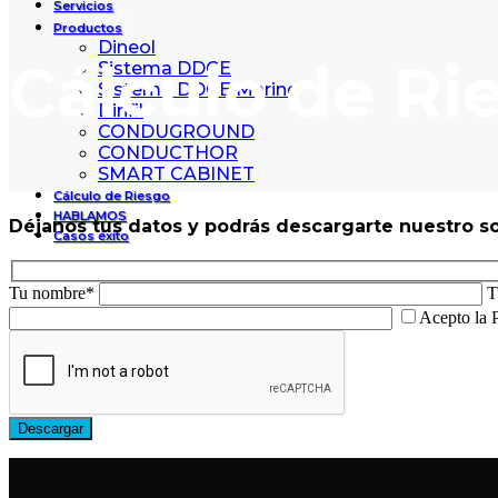
Servicios
Productos
Dineol
Cálculo de Ri
Sistema DDCE
Sistema DDCE Marine
Dinfil
CONDUGROUND
CONDUCTHOR
SMART CABINET
Cálculo de Riesgo
HABLAMOS
Déjanos
tus datos y
podrás
descargarte nuestro s
Casos éxito
Tu nombre*
T
Acepto la P
Descargar