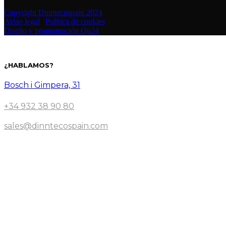
Copyright Dinntecospain 2024
Aviso legal
|
Política de cookies
Diseño y programación Qu24
¿HABLAMOS?
Bosch i Gimpera, 31
+34 932 38 90 80
sales@dinntecospain.com