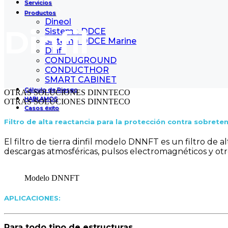
Servicios
Productos
Dineol
Dinfil
Sistema DDCE
Sistema DDCE Marine
Dinfil
CONDUGROUND
CONDUCTHOR
SMART CABINET
Cálculo de Riesgo
OTRAS SOLUCIONES DINNTECO
HABLAMOS
OTRAS SOLUCIONES DINNTECO
Casos éxito
Filtro de alta reactancia para la protección contra sobreten
El filtro de tierra dinfil modelo DNNFT es un filtro de 
descargas atmosféricas, pulsos electromagnéticos y otr
Modelo DNNFT
APLICACIONES:
Para todo tipo de estructuras.