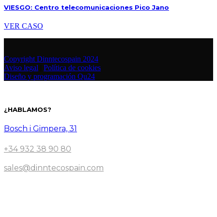
VIESGO: Centro telecomunicaciones Pico Jano
VER CASO
Copyright Dinntecospain 2024
Aviso legal
|
Política de cookies
Diseño y programación Qu24
¿HABLAMOS?
Bosch i Gimpera, 31
+34 932 38 90 80
sales@dinntecospain.com