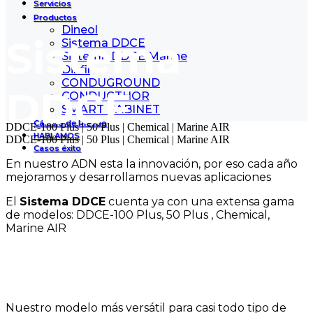
Servicios
Productos
Dineol
Sistema
Sistema DDCE
Sistema DDCE Marine
Dinfil
CONDUGROUND
DDCE
CONDUCTHOR
SMART CABINET
Cálculo de Riesgo
DDCE-100 Plus | 50 Plus | Chemical | Marine AIR
HABLAMOS
DDCE-100 Plus | 50 Plus | Chemical | Marine AIR
Casos éxito
En nuestro ADN esta la innovación, por eso cada año
mejoramos y desarrollamos nuevas aplicaciones
El
Sistema DDCE
cuenta ya con una extensa gama
de modelos: DDCE-100 Plus, 50 Plus , Chemical,
Marine AIR
DDCE 100 PLUS
Nuestro modelo más versátil para casi todo tipo de