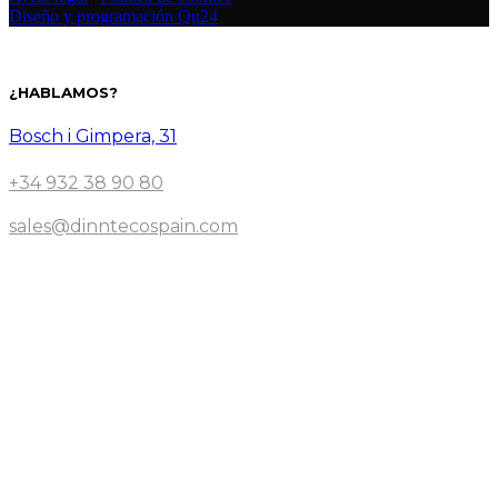
Diseño y programación Qu24
¿HABLAMOS?
Bosch i Gimpera, 31
+34 932 38 90 80
sales@dinntecospain.com